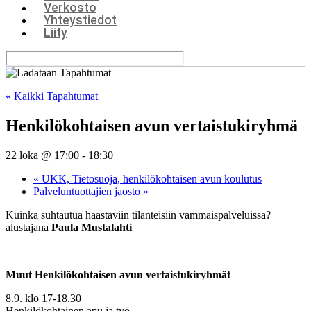
Verkosto
Yhteystiedot
Liity
« Kaikki Tapahtumat
Henkilökohtaisen avun vertaistukiryhmä
22 loka @ 17:00
-
18:30
«
UKK, Tietosuoja, henkilökohtaisen avun koulutus
Palveluntuottajien jaosto
»
Kuinka suhtautua haastaviin tilanteisiin vammaispalveluissa?
alustajana
Paula Mustalahti
Muut Henkilökohtaisen avun vertaistukiryhmät
8.9. klo 17-18.30
Henkilökohtainen apu ja työ