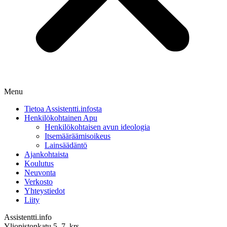
Menu
Tietoa Assistentti.infosta
Henkilökohtainen Apu
Henkilökohtaisen avun ideologia
Itsemääräämisoikeus
Lainsäädäntö
Ajankohtaista
Koulutus
Neuvonta
Verkosto
Yhteystiedot
Liity
Assistentti.info
Yliopistonkatu 5, 7. krs.