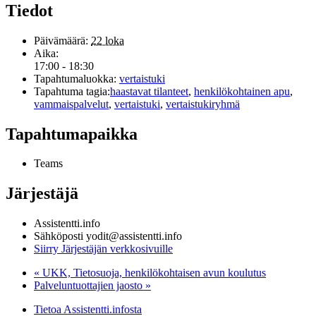
Tiedot
Päivämäärä:
22 loka
Aika:
17:00 - 18:30
Tapahtumaluokka:
vertaistuki
Tapahtuma tagia:
haastavat tilanteet
,
henkilökohtainen apu
,
vammaispalvelut
,
vertaistuki
,
vertaistukiryhmä
Tapahtumapaikka
Teams
Järjestäjä
Assistentti.info
Sähköposti
yodit@assistentti.info
Siirry Järjestäjän verkkosivuille
«
UKK, Tietosuoja, henkilökohtaisen avun koulutus
Palveluntuottajien jaosto
»
Tietoa Assistentti.infosta