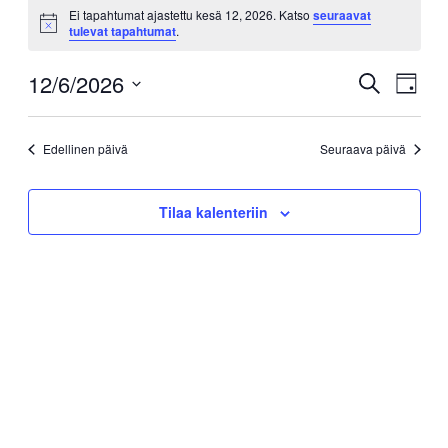
Ei tapahtumat ajastettu kesä 12, 2026. Katso
seuraavat
Notice
tulevat tapahtumat
.
12/6/2026
Tapahtum
Tapa
Etsi
Päivä
Views
Etsi
Valitse
Navig
päivä.
aja
Edellinen päivä
Seuraava päivä
Näkymät
navigointi
Tilaa kalenteriin