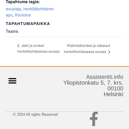
Tapahtuma tagia:
avustaja
,
henkilökohtainen
apu
,
Koulutus
TAPAHTUMAPAIKKA
Teams
Ristiriitatilanteet ja ratkaisut
Järki ja tunteet
henkilökohtaisessa avussa
henkilökohtaisessa avussa
Assistentti.info
Yliopistonkatu 5, 7. krs.
00100
Tietoa Assistentti.infosta
Henkilökohtainen Apu
Helsinki
© 2024 All rights Reserved