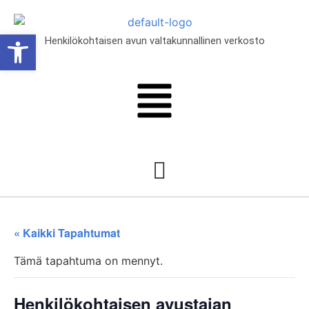
Open toolbar
Henkilökohtaisen avun valtakunnallinen verkosto
lut
« Kaikki Tapahtumat
Tämä tapahtuma on mennyt.
Henkilökohtaisen avustajan