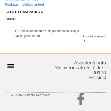
Koulutus
,
ristiriitatilanteet
TAPAHTUMAPAIKKA
Teams
Henkilökohtaisen avustajan ammattietiikka ja
työssä jaksaminen
Apuvälinemessut
Assistentti.info
Yliopistonkatu 5, 7. krs.
00100
Tietoa Assistentti.infosta
Henkilökohtainen Apu
Helsinki
© 2024 All rights Reserved