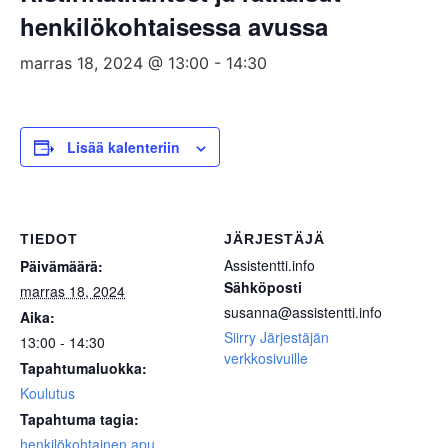
henkilökohtaisessa avussa
marras 18, 2024 @ 13:00
-
14:30
Lisää kalenteriin
TIEDOT
JÄRJESTÄJÄ
Assistentti.info
Päivämäärä:
Sähköposti
marras 18, 2024
susanna@assistentti.info
Aika:
Siirry Järjestäjän
13:00 - 14:30
verkkosivuille
Tapahtumaluokka:
Koulutus
Tapahtuma tagia:
henkilökohtainen apu
,