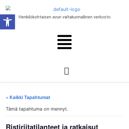
Open toolbar
Henkilökohtaisen avun valtakunnallinen verkosto
lut
« Kaikki Tapahtumat
Tämä tapahtuma on mennyt.
Ristiriitatilanteet ja ratkaisut