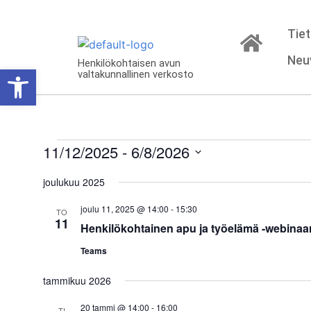
Tiet
Neu
Henkilökohtaisen avun
Open toolbar
valtakunnallinen verkosto
lut
11/12/2025
 - 
6/8/2026
Valitse
päivä.
joulukuu 2025
joulu 11, 2025 @ 14:00
-
15:30
TO
11
Henkilökohtainen apu ja työelämä -webinaar
Teams
tammikuu 2026
20 tammi @ 14:00
-
16:00
TI