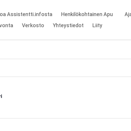
oa Assistentti.infosta
Henkilökohtainen Apu
Aj
vonta
Verkosto
Yhteystiedot
Liity
i