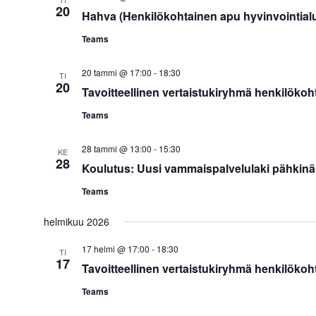
20
Hahva (Henkilökohtainen apu hyvinvointialue
Teams
20 tammi @ 17:00
-
18:30
TI
20
Tavoitteellinen vertaistukiryhmä henkilökoht
Teams
28 tammi @ 13:00
-
15:30
KE
28
Koulutus: Uusi vammaispalvelulaki pähkin
Teams
helmikuu 2026
17 helmi @ 17:00
-
18:30
TI
17
Tavoitteellinen vertaistukiryhmä henkilökoht
Teams