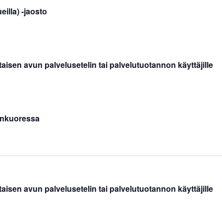
illa) -jaosto
aisen avun palvelusetelin tai palvelutuotannon käyttäjille
änkuoressa
aisen avun palvelusetelin tai palvelutuotannon käyttäjille