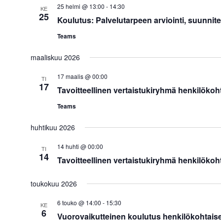
25 helmi @ 13:00
-
14:30
KE
25
Koulutus: Palvelutarpeen arviointi, suunnit
Teams
maaliskuu 2026
17 maalis @ 00:00
TI
17
Tavoitteellinen vertaistukiryhmä henkilökoht
Teams
huhtikuu 2026
14 huhti @ 00:00
TI
14
Tavoitteellinen vertaistukiryhmä henkilökoht
toukokuu 2026
6 touko @ 14:00
-
15:30
KE
6
Vuorovaikutteinen koulutus henkilökohtais