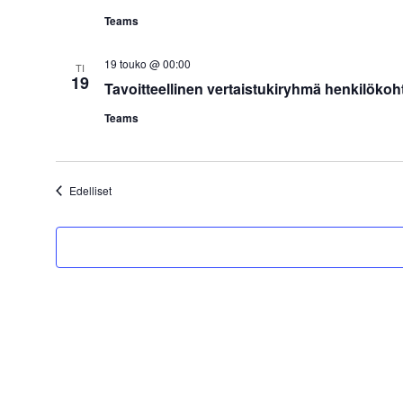
Teams
19 touko @ 00:00
TI
19
Tavoitteellinen vertaistukiryhmä henkilökoht
Teams
Tapahtumat
Edelliset