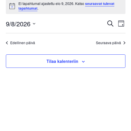
Ei tapahtumat ajastettu elo 9, 2026. Katso
seuraavat tulevat
Notice
tapahtumat
.
Tap
9/8/2026
Tapahtu
Etsi
Päivä
Vie
Etsi
Valitse
Navi
päivä.
aja
Edellinen päivä
Seuraava päivä
Näkymät
navigoint
Tilaa kalenteriin