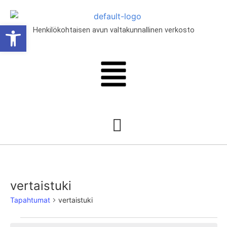
Open toolbar
Henkilökohtaisen avun valtakunnallinen verkosto
lut
vertaistuki
Tapahtumat
vertaistuki