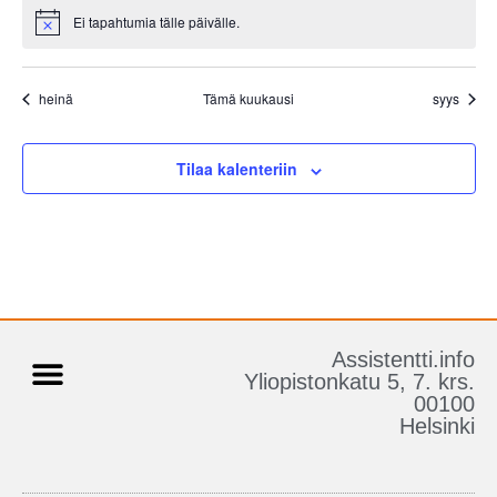
Ei tapahtumia tälle päivälle.
Notice
heinä
Tämä kuukausi
syys
Tilaa kalenteriin
Assistentti.info
Yliopistonkatu 5, 7. krs.
00100
Tietoa Assistentti.infosta
Henkilökohtainen Apu
Helsinki