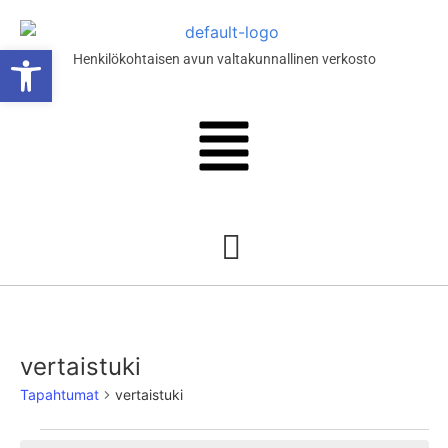
Open toolbar
Henkilökohtaisen avun valtakunnallinen verkosto
lut
vertaistuki
Tapahtumat
vertaistuki